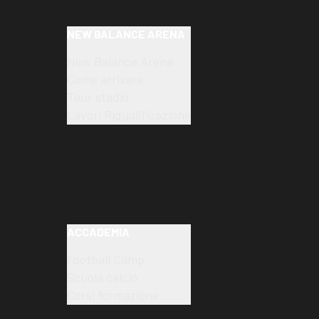
NEW BALANCE ARENA
New Balance Arena
Come arrivare
Tour stadio
Lavori Riqualificazione
ACCADEMIA
Football Camp
Scuola calcio
Corsi formazione