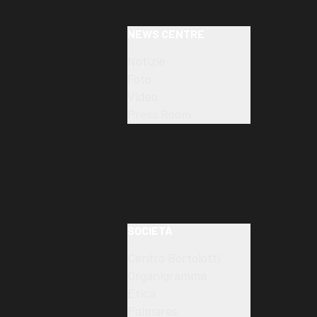
NEWS CENTRE
Notizie
Foto
Video
Press Room
SOCIETÀ
Centro Bortolotti
Organigramma
Etica
Palmares