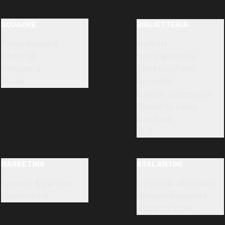
SQUADRE
BIGLIETTERIA
Prima squadra
Biglietti
Under 23
Info biglietteria
Primavera
Ticketing Point
Vivaio
Accrediti
Cambio utilizzatore
Rivendita posto
Dea Card
SLO
MARKETING
ATALANTINI
Sponsor & partner
La Scuola allo Stadio
Opportunità
Neonati Atalantini
Atalanta Store