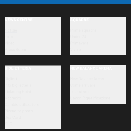
NEWS CENTRE
SQUADRE
Notizie
Prima squadra
Foto
Under 23
Video
Primavera
Press Room
Vivaio
BIGLIETTERIA
NEW BALANCE ARENA
Biglietti
New Balance Arena
Info biglietteria
Come arrivare
Ticketing Point
Tour stadio
Accrediti
Lavori Riqualificazione
Cambio utilizzatore
Rivendita posto
Dea Card
SLO