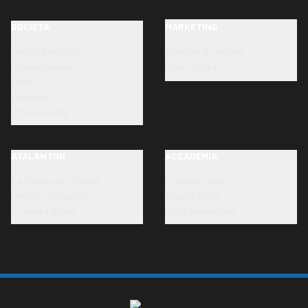
SOCIETÀ
MARKETING
Centro Bortolotti
Sponsor & partner
Organigramma
Opportunità
Etica
Palmares
Privacy policy
ATALANTINI
ACCADEMIA
La Scuola allo Stadio
Football Camp
Neonati Atalantini
Scuola calcio
Atalanta Store
Corsi formazione