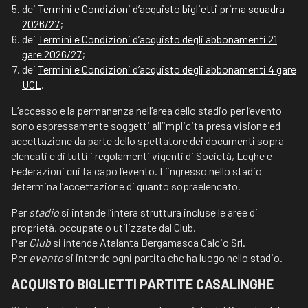
dei
Termini e Condizioni d’acquisto biglietti prima squadra
2026/27
;
dei
Termini e Condizioni d’acquisto degli abbonamenti 21
gare 2026/27
;
dei
Termini e Condizioni d’acquisto degli abbonamenti 4 gare
UCL
.
L’accesso e la permanenza nell’area dello stadio per l’evento
sono espressamente soggetti all’implicita presa visione ed
accettazione da parte dello spettatore dei documenti sopra
elencati e di tutti i regolamenti vigenti di Società, Leghe e
Federazioni cui fa capo l’evento. L’ingresso nello stadio
determina l’accettazione di quanto sopraelencato.
Per
stadio
si intende l’intera struttura incluse le aree di
proprietà, occupate o utilizzate dal Club.
Per
Club
si intende Atalanta Bergamasca Calcio Srl.
Per
evento
si intende ogni partita che ha luogo nello stadio.
ACQUISTO BIGLIETTI PARTITE CASALINGHE