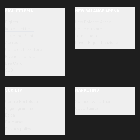
BIGLIETTERIA
NEW BALANCE ARENA
Biglietti
New Balance Arena
Info biglietteria
Come arrivare
Ticketing Point
Tour stadio
Accrediti
Lavori Riqualificazione
Cambio utilizzatore
Rivendita posto
Dea Card
SLO
SOCIETÀ
MARKETING
Centro Bortolotti
Sponsor & partner
Organigramma
Opportunità
Etica
Palmares
Privacy policy