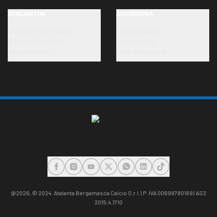
ATALANTINI
ACCADEMIA
La Scuola allo Stadio
Football Camp
Neonati Atalantini
Scuola calcio
Atalanta Store
Corsi formazione
FACEBOOK
INSTAGRAM
YOUTUBE
X
WHATSAPP
LINKEDIN
TIKTOK
@2026,
© 2024. Atalanta Bergamasca Calcio S.r.l. | P. IVA 00699780169 | AS2
2015.4.1710