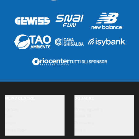
NEWS CENTRE
SQUADRE
Notizie
Prima squadra
Foto
Under 23
Video
Primavera
Press Room
Vivaio