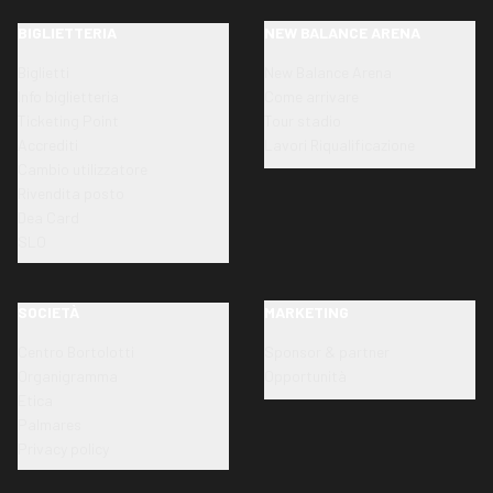
BIGLIETTERIA
NEW BALANCE ARENA
Biglietti
New Balance Arena
Info biglietteria
Come arrivare
Ticketing Point
Tour stadio
Accrediti
Lavori Riqualificazione
Cambio utilizzatore
Rivendita posto
Dea Card
SLO
SOCIETÀ
MARKETING
Centro Bortolotti
Sponsor & partner
Organigramma
Opportunità
Etica
Palmares
Privacy policy