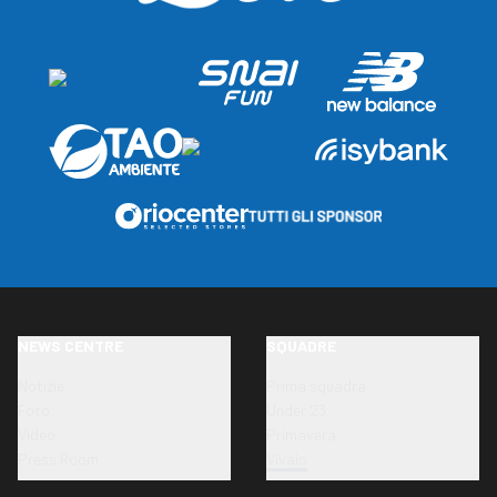
NEWS CENTRE
SQUADRE
Notizie
Prima squadra
Foto
Under 23
Video
Primavera
Press Room
Vivaio