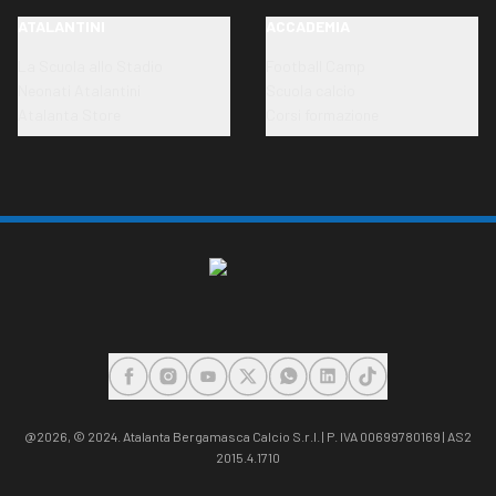
ATALANTINI
ACCADEMIA
La Scuola allo Stadio
Football Camp
Neonati Atalantini
Scuola calcio
Atalanta Store
Corsi formazione
FACEBOOK
INSTAGRAM
YOUTUBE
X
WHATSAPP
LINKEDIN
TIKTOK
@2026,
© 2024. Atalanta Bergamasca Calcio S.r.l. | P. IVA 00699780169 | AS2
2015.4.1710