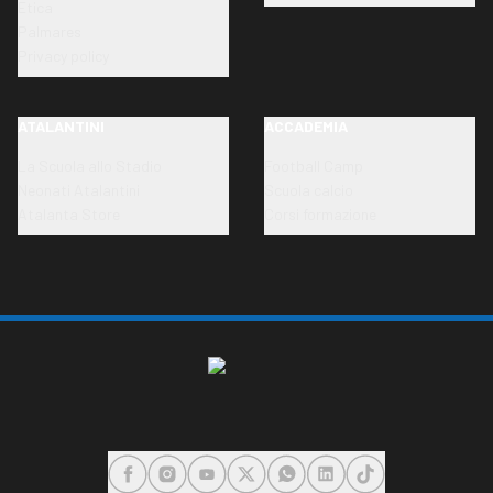
Etica
Palmares
Privacy policy
ATALANTINI
ACCADEMIA
La Scuola allo Stadio
Football Camp
Neonati Atalantini
Scuola calcio
Atalanta Store
Corsi formazione
FACEBOOK
INSTAGRAM
YOUTUBE
X
WHATSAPP
LINKEDIN
TIKTOK