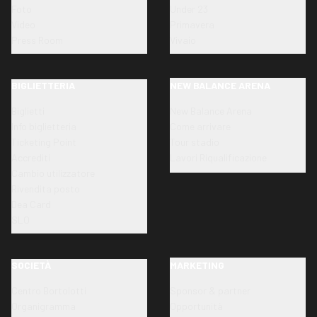
Foto
Under 23
Video
Primavera
Press Room
Vivaio
BIGLIETTERIA
NEW BALANCE ARENA
Biglietti
New Balance Arena
Info biglietteria
Come arrivare
Ticketing Point
Tour stadio
Accrediti
Lavori Riqualificazione
Cambio utilizzatore
Rivendita posto
Dea Card
SLO
SOCIETÀ
MARKETING
Centro Bortolotti
Sponsor & partner
Organigramma
Opportunità