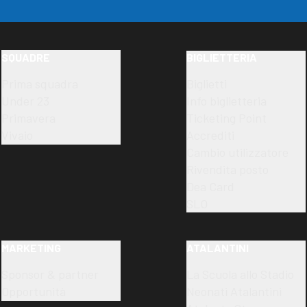
SQUADRE
BIGLIETTERIA
Prima squadra
Biglietti
Under 23
Info biglietteria
Primavera
Ticketing Point
Vivaio
Accrediti
Cambio utilizzatore
Rivendita posto
Dea Card
SLO
MARKETING
ATALANTINI
Sponsor & partner
La Scuola allo Stadio
Opportunità
Neonati Atalantini