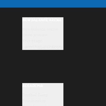
NEW BALANCE ARENA
New Balance Arena
Come arrivare
Tour stadio
Lavori Riqualificazione
ACCADEMIA
Football Camp
Scuola calcio