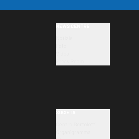
NEWS CENTRE
Notizie
Foto
Video
Press Room
SOCIETÀ
Centro Bortolotti
Organigramma