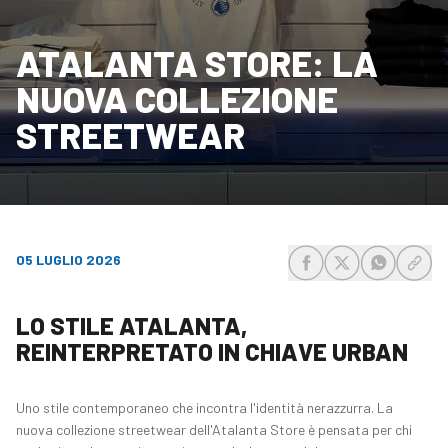
ATALANTA STORE: LA
NUOVA COLLEZIONE
STREETWEAR
05 LUGLIO 2026
share-facebook
share-x
share-wh
share
LO STILE ATALANTA,
REINTERPRETATO IN CHIAVE URBAN
Uno stile contemporaneo che incontra l'identità nerazzurra. La
nuova collezione streetwear dell'Atalanta Store è pensata per chi