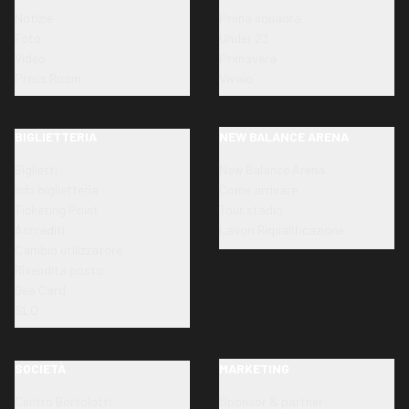
Notizie
Prima squadra
Foto
Under 23
Video
Primavera
Press Room
Vivaio
BIGLIETTERIA
NEW BALANCE ARENA
Biglietti
New Balance Arena
Info biglietteria
Come arrivare
Ticketing Point
Tour stadio
Accrediti
Lavori Riqualificazione
Cambio utilizzatore
Rivendita posto
Dea Card
SLO
SOCIETÀ
MARKETING
Centro Bortolotti
Sponsor & partner