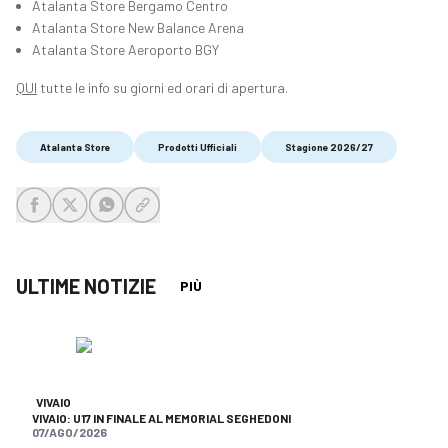
Atalanta Store Bergamo Centro
Atalanta Store New Balance Arena
Atalanta Store Aeroporto BGY
QUI
tutte le info su giorni ed orari di apertura.
Atalanta Store
Prodotti Ufficiali
Stagione 2026/27
share-facebook
share-x
share-whatsapp
share-copy-link
ULTIME NOTIZIE
PIÙ
VIVAIO
VIVAIO: U17 IN FINALE AL MEMORIAL SEGHEDONI
07/AGO/2026