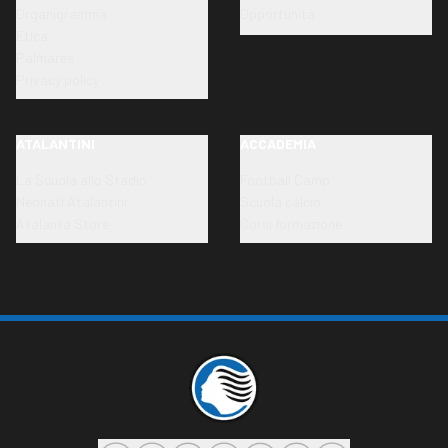
Organigramma
Opportunità
Etica
Palmares
Privacy policy
ATALANTINI
ACCADEMIA
La Scuola allo Stadio
Football Camp
Neonati Atalantini
Scuola calcio
Atalanta Store
Corsi formazione