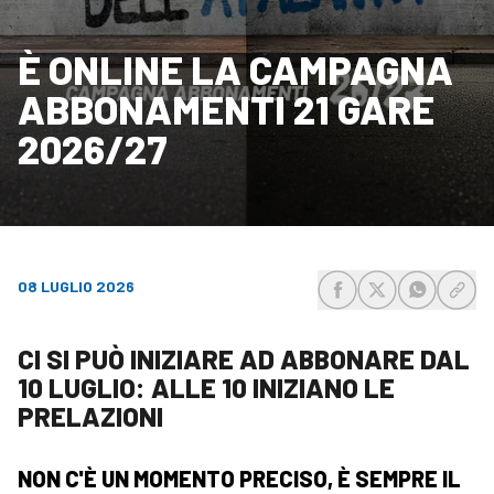
È ONLINE LA CAMPAGNA
ABBONAMENTI 21 GARE
2026/27
08 LUGLIO 2026
share-facebook
share-x
share-wh
share
CI SI PUÒ INIZIARE AD ABBONARE DAL
10 LUGLIO: ALLE 10 INIZIANO LE
PRELAZIONI
NON C'È UN MOMENTO PRECISO, È SEMPRE IL