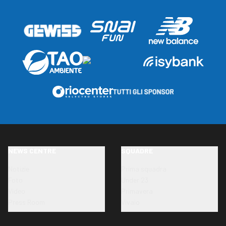
NEWS CENTRE
SQUADRE
Notizie
Prima squadra
Foto
Under 23
Video
Primavera
Press Room
Vivaio