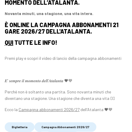
MOMENTO DELL’ATALANTA.
Novanta minuti, una stagione, una vita intera.
È ONLINE LA CAMPAGNA ABBONAMENTI 21
GARE 2026/27 DELL'ATALANTA.
QUI
TUTTE LE INFO!
Premi play e scopri il video di lancio della campagna abbonamenti
𝑬' 𝒔𝒆𝒎𝒑𝒓𝒆 𝒊𝒍 𝒎𝒐𝒎𝒆𝒏𝒕𝒐 𝒅𝒆𝒍𝒍’𝑨𝒕𝒂𝒍𝒂𝒏𝒕𝒂 🖤💙
Perché non è soltanto una partita. Sono novanta minuti che
diventano una stagione. Una stagione che diventa una vita ❤️‍🔥
Ecco la
Campagna abbonamenti 2026/27
dell'Atalanta 🖤💙
Biglietteria
Campagna Abbonamenti 2026/27