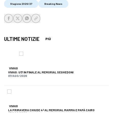
Stagione 2026/27
Breaking News
share-facebook
share-x
share-whatsapp
share-copy-link
ULTIME NOTIZIE
PIÙ
VIVAIO
VIVAIO: U17 IN FINALE AL MEMORIAL SEGHEDONI
07/AGO/2026
VIVAIO
LA PRIMAVERA CHIUDE 4ª AL MEMORIAL MAMMA E PAPÀ CAIRO