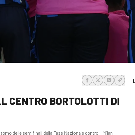
share-facebook
share-x
share-whats
share-c
 AL CENTRO BORTOLOTTI DI
torno delle semifinali della Fase Nazionale contro il Milan