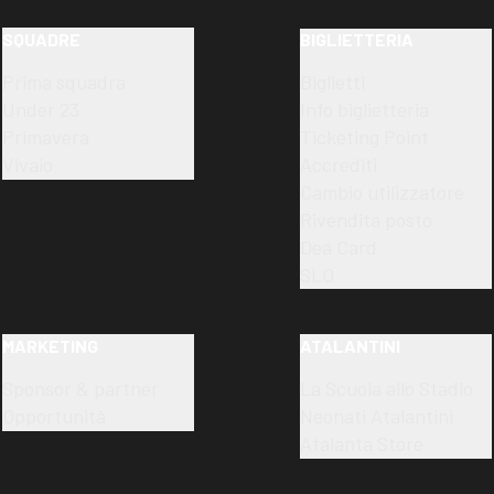
SQUADRE
BIGLIETTERIA
Prima squadra
Biglietti
Under 23
Info biglietteria
Primavera
Ticketing Point
Vivaio
Accrediti
Cambio utilizzatore
Rivendita posto
Dea Card
SLO
MARKETING
ATALANTINI
Sponsor & partner
La Scuola allo Stadio
Opportunità
Neonati Atalantini
Atalanta Store