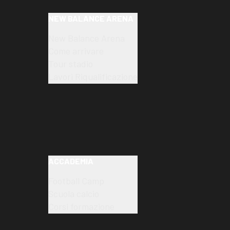
NEW BALANCE ARENA
New Balance Arena
Come arrivare
Tour stadio
Lavori Riqualificazione
ACCADEMIA
Football Camp
Scuola calcio
Corsi formazione