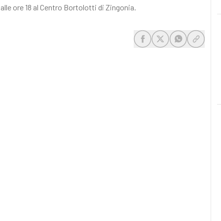
alle ore 18 al Centro Bortolotti di Zingonia.
share-facebook
share-x
share-whats
share-c