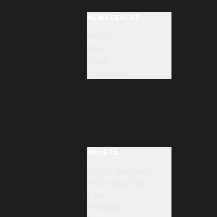
NEWS CENTRE
Notizie
Foto
Video
Press Room
SOCIETÀ
Centro Bortolotti
Organigramma
Etica
Palmares