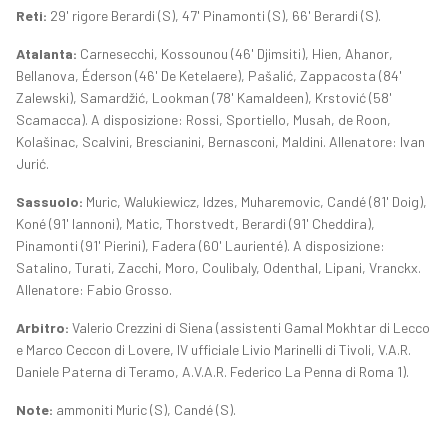
Reti:
29' rigore Berardi (S), 47' Pinamonti (S), 66' Berardi (S).
Atalanta:
Carnesecchi, Kossounou (46' Djimsiti), Hien, Ahanor,
Bellanova, Éderson (46' De Ketelaere), Pašalić, Zappacosta (84'
Zalewski), Samardžić, Lookman (78' Kamaldeen), Krstović (58'
Scamacca). A disposizione: Rossi, Sportiello, Musah, de Roon,
Kolašinac, Scalvini, Brescianini, Bernasconi, Maldini. Allenatore: Ivan
Jurić.
Sassuolo:
Muric, Walukiewicz, Idzes, Muharemovic, Candé (81' Doig),
Koné (91' Iannoni), Matic, Thorstvedt, Berardi (91' Cheddira),
Pinamonti (91' Pierini), Fadera (60' Laurienté). A disposizione:
Satalino, Turati, Zacchi, Moro, Coulibaly, Odenthal, Lipani, Vranckx.
Allenatore: Fabio Grosso.
Arbitro:
Valerio Crezzini di Siena (assistenti Gamal Mokhtar di Lecco
e Marco Ceccon di Lovere, IV ufficiale Livio Marinelli di Tivoli, V.A.R.
Daniele Paterna di Teramo, A.V.A.R. Federico La Penna di Roma 1).
Note:
ammoniti Muric (S), Candé (S).