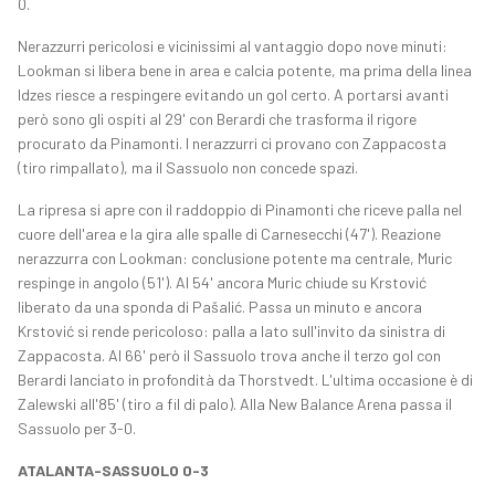
0.
Nerazzurri pericolosi e vicinissimi al vantaggio dopo nove minuti:
Lookman si libera bene in area e calcia potente, ma prima della linea
Idzes riesce a respingere evitando un gol certo. A portarsi avanti
però sono gli ospiti al 29' con Berardi che trasforma il rigore
procurato da Pinamonti. I nerazzurri ci provano con Zappacosta
(tiro rimpallato), ma il Sassuolo non concede spazi.
La ripresa si apre con il raddoppio di Pinamonti che riceve palla nel
cuore dell'area e la gira alle spalle di Carnesecchi (47'). Reazione
nerazzurra con Lookman: conclusione potente ma centrale, Muric
respinge in angolo (51'). Al 54' ancora Muric chiude su Krstović
liberato da una sponda di Pašalić. Passa un minuto e ancora
Krstović si rende pericoloso: palla a lato sull'invito da sinistra di
Zappacosta. Al 66' però il Sassuolo trova anche il terzo gol con
Berardi lanciato in profondità da Thorstvedt. L'ultima occasione è di
Zalewski all'85' (tiro a fil di palo). Alla New Balance Arena passa il
Sassuolo per 3-0.
ATALANTA-SASSUOLO 0-3