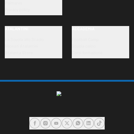
Palmares
Privacy policy
ATALANTINI
ACCADEMIA
La Scuola allo Stadio
Football Camp
Neonati Atalantini
Scuola calcio
Atalanta Store
Corsi formazione
FACEBOOK
INSTAGRAM
YOUTUBE
X
WHATSAPP
LINKEDIN
TIKTOK