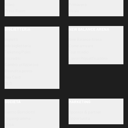
Video
Primavera
Press Room
Vivaio
BIGLIETTERIA
NEW BALANCE ARENA
Biglietti
New Balance Arena
Info biglietteria
Come arrivare
Ticketing Point
Tour stadio
Accrediti
Lavori Riqualificazione
Cambio utilizzatore
Rivendita posto
Dea Card
SLO
SOCIETÀ
MARKETING
Centro Bortolotti
Sponsor & partner
Organigramma
Opportunità
Etica