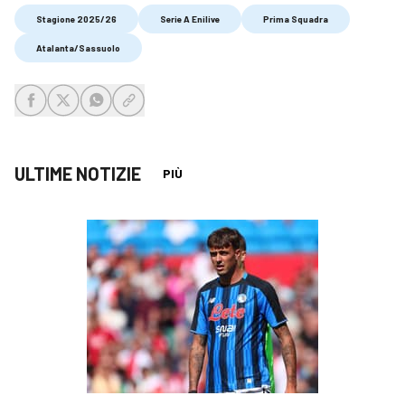
Stagione 2025/26
Serie A Enilive
Prima Squadra
Atalanta/Sassuolo
share-facebook
share-x
share-whatsapp
share-copy-link
ULTIME NOTIZIE
PIÙ