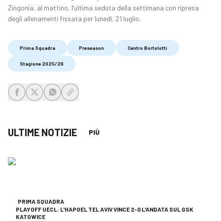
Zingonia, al mattino, l’ultima seduta della settimana con ripresa
degli allenamenti fissata per lunedì, 21 luglio.
Prima Squadra
Preseason
Centro Bortolotti
Stagione 2025/26
share-facebook
share-x
share-whatsapp
share-copy-link
ULTIME NOTIZIE
PIÙ
PRIMA SQUADRA
PLAYOFF UECL: L'HAPOEL TEL AVIV VINCE 2-0 L'ANDATA SUL GSK
KATOWICE