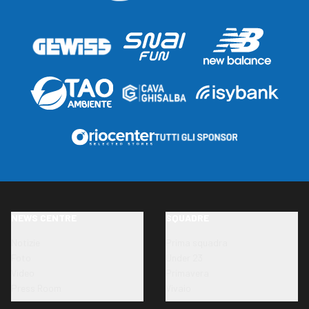
NEWS CENTRE
SQUADRE
Notizie
Prima squadra
Foto
Under 23
Video
Primavera
Press Room
Vivaio