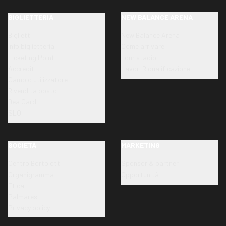
BIGLIETTERIA
NEW BALANCE ARENA
Biglietti
New Balance Arena
Info biglietteria
Come arrivare
Ticketing Point
Tour stadio
Accrediti
Lavori Riqualificazione
Cambio utilizzatore
Rivendita posto
Dea Card
SLO
SOCIETÀ
MARKETING
Centro Bortolotti
Sponsor & partner
Organigramma
Opportunità
Etica
Palmares
Privacy policy