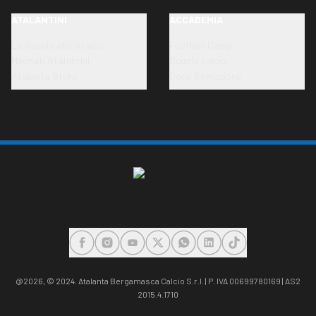
ATALANTINI
ACCADEMIA
La Scuola allo Stadio
Football Camp
Neonati Atalantini
Scuola calcio
Atalanta Store
Corsi formazione
FACEBOOK
INSTAGRAM
YOUTUBE
X
WHATSAPP
LINKEDIN
TIKTOK
@2026,
© 2024. Atalanta Bergamasca Calcio S.r.l. | P. IVA 00699780169 | AS2
2015.4.1710