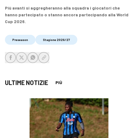
Più avanti si aggregheranno alla squadra i giocatori che
hanno partecipato o stanno ancora partecipando alla World
Cup 2026.
Preseason
Stagione 2026/27
share-facebook
share-x
share-whatsapp
share-copy-link
ULTIME NOTIZIE
PIÙ