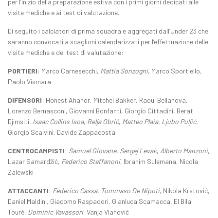
per l’inizio della preparazione estiva con i primi giorni dedicati alle
visite mediche e ai test di valutazione.
Di seguito i calciatori di prima squadra e aggregati dall’Under 23 che
saranno convocati a scaglioni calendarizzati per l’effettuazione delle
visite mediche e dei test di valutazione:
PORTIERI
: Marco Carnesecchi,
Mattia Sonzogni
, Marco Sportiello,
Paolo Vismara
DIFENSORI
: Honest Ahanor, Mitchel Bakker, Raoul Bellanova,
Lorenzo Bernasconi, Giovanni Bonfanti, Giorgio Cittadini, Berat
Djimsiti,
Isaac Collins Isoa
,
Relja Obrić
,
Matteo Plaia
,
Ljubo Puljić
,
Giorgio Scalvini, Davide Zappacosta
CENTROCAMPISTI
:
Samuel Giovane
,
Sergej Levak
,
Alberto Manzoni
,
Lazar Samardžić,
Federico Steffanoni
, Ibrahim Sulemana, Nicola
Zalewski
ATTACCANTI
:
Federico Cassa
,
Tommaso De Nipoti
, Nikola Krstović,
Daniel Maldini, Giacomo Raspadori, Gianluca Scamacca, El Bilal
Touré,
Dominic Vavassori
, Vanja Vlahović