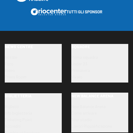
NEWS CENTRE
SQUADRE
Notizie
Prima squadra
Foto
Under 23
Video
Primavera
Press Room
Vivaio
BIGLIETTERIA
NEW BALANCE ARENA
Biglietti
New Balance Arena
Info biglietteria
Come arrivare
Ticketing Point
Tour stadio
Accrediti
Lavori Riqualificazione
Cambio utilizzatore