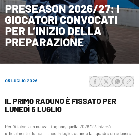
PRESEASON 2026/27: I
GIOCATORI CONVOCATI
PER L’INIZIO DELLA
PREPARAZIONE
05 LUGLIO 2026
share-facebook
share-x
share-wh
share
IL PRIMO RADUNO È FISSATO PER
LUNEDÌ 6 LUGLIO
Per l’Atalanta la nuova stagione, quella 2026/27, inizierà
ufficialmente domani, lunedì 6 luglio, quando la squadra si radunerà