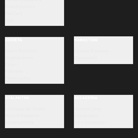
Rivendita posto
Dea Card
SLO
SOCIETÀ
MARKETING
Centro Bortolotti
Sponsor & partner
Organigramma
Opportunità
Etica
Palmares
Privacy policy
ATALANTINI
ACCADEMIA
La Scuola allo Stadio
Football Camp
Neonati Atalantini
Scuola calcio
Atalanta Store
Corsi formazione