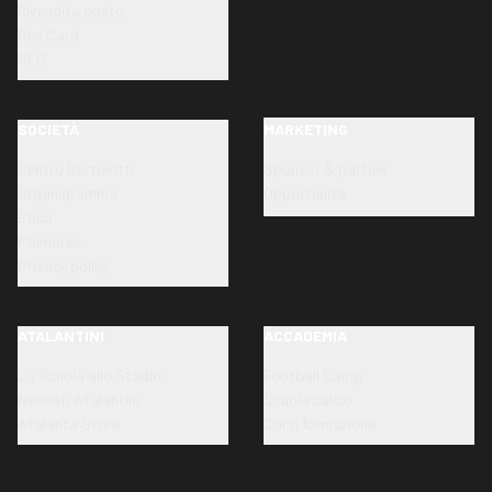
Rivendita posto
Dea Card
SLO
SOCIETÀ
MARKETING
Centro Bortolotti
Sponsor & partner
Organigramma
Opportunità
Etica
Palmares
Privacy policy
ATALANTINI
ACCADEMIA
La Scuola allo Stadio
Football Camp
Neonati Atalantini
Scuola calcio
Atalanta Store
Corsi formazione