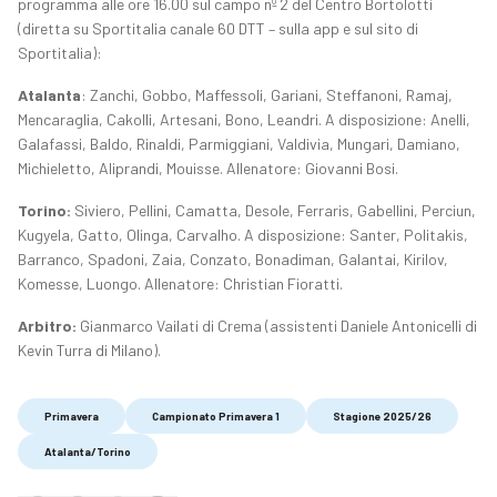
programma alle ore 16.00 sul campo nº 2 del Centro Bortolotti
(diretta su Sportitalia canale 60 DTT – sulla app e sul sito di
Sportitalia):
Atalanta
: Zanchi, Gobbo, Maffessoli, Gariani, Steffanoni, Ramaj,
Mencaraglia, Cakolli, Artesani, Bono, Leandri. A disposizione: Anelli,
Galafassi, Baldo, Rinaldi, Parmiggiani, Valdivia, Mungari, Damiano,
Michieletto, Aliprandi, Mouisse. Allenatore: Giovanni Bosi.
Torino:
Siviero, Pellini, Camatta, Desole, Ferraris, Gabellini, Perciun,
Kugyela, Gatto, Olinga, Carvalho. A disposizione: Santer, Politakis,
Barranco, Spadoni, Zaia, Conzato, Bonadiman, Galantai, Kirilov,
Komesse, Luongo. Allenatore: Christian Fioratti.
Arbitro:
Gianmarco Vailati di Crema (assistenti Daniele Antonicelli di
Kevin Turra di Milano).
Primavera
Campionato Primavera 1
Stagione 2025/26
Atalanta/Torino