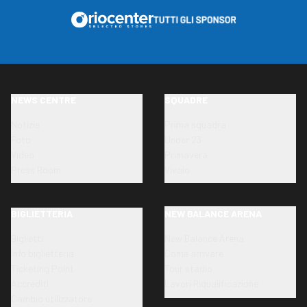
NEWS CENTRE
SQUADRE
Notizie
Prima squadra
Foto
Under 23
Video
Primavera
Press Room
Vivaio
BIGLIETTERIA
NEW BALANCE ARENA
Biglietti
New Balance Arena
Info biglietteria
Come arrivare
Ticketing Point
Tour stadio
Accrediti
Lavori Riqualificazione
Cambio utilizzatore