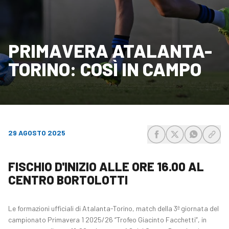
PRIMAVERA ATALANTA-
TORINO: COSÌ IN CAMPO
29 AGOSTO 2025
share-facebook
share-x
share-wh
share
FISCHIO D'INIZIO ALLE ORE 16.00 AL
CENTRO BORTOLOTTI
Le formazioni ufficiali di Atalanta-Torino, match della 3ª giornata del
campionato Primavera 1 2025/26 “Trofeo Giacinto Facchetti”, in