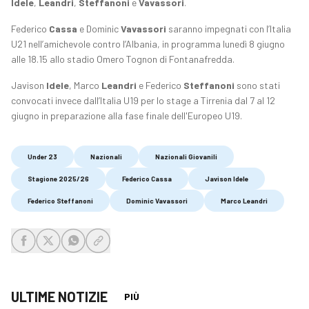
Idele
,
Leandri
,
Steffanoni
e
Vavassori
.
Federico
Cassa
e Dominic
Vavassori
saranno impegnati con l’Italia
U21 nell’amichevole contro l’Albania, in programma lunedì 8 giugno
alle 18.15 allo stadio Omero Tognon di Fontanafredda.
Javison
Idele
, Marco
Leandri
e Federico
Steffanoni
sono stati
convocati invece dall’Italia U19 per lo stage a Tirrenia dal 7 al 12
giugno in preparazione alla fase finale dell'Europeo U19.
Under 23
Nazionali
Nazionali Giovanili
Stagione 2025/26
Federico Cassa
Javison Idele
Federico Steffanoni
Dominic Vavassori
Marco Leandri
share-facebook
share-x
share-whatsapp
share-copy-link
ULTIME NOTIZIE
PIÙ