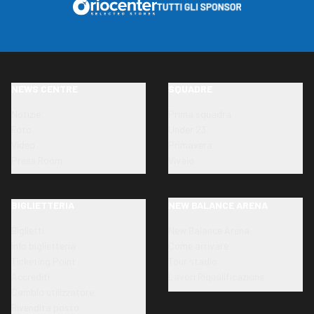
NEWS CENTRE
SQUADRE
Notizie
Prima squadra
Foto
Under 23
Video
Primavera
Press Room
Vivaio
BIGLIETTERIA
NEW BALANCE ARENA
Biglietti
New Balance Arena
Info biglietteria
Come arrivare
Ticketing Point
Tour stadio
Accrediti
Lavori Riqualificazione
Cambio utilizzatore
Rivendita posto