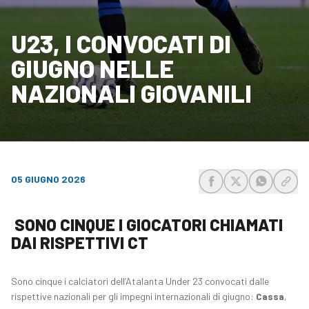
U23, I CONVOCATI DI
GIUGNO NELLE
NAZIONALI GIOVANILI
05 GIUGNO 2026
share-facebook
share-x
share-wh
share
SONO CINQUE I GIOCATORI CHIAMATI
DAI RISPETTIVI CT
Sono cinque i calciatori dell’Atalanta Under 23 convocati dalle
rispettive nazionali per gli impegni internazionali di giugno:
Cassa
,