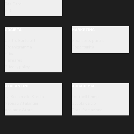
Dea Card
SLO
SOCIETÀ
MARKETING
Centro Bortolotti
Sponsor & partner
Organigramma
Opportunità
Etica
Palmares
Privacy policy
ATALANTINI
ACCADEMIA
La Scuola allo Stadio
Football Camp
Neonati Atalantini
Scuola calcio
Atalanta Store
Corsi formazione