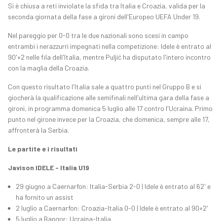
Si è chiusa a reti inviolate la sfida tra Italia e Croazia, valida per la
seconda giornata della fase a gironi dell'Europeo UEFA Under 19.
Nel pareggio per 0-0 tra le due nazionali sono scesi in campo
entrambi i nerazzurri impegnati nella competizione: Idele è entrato al
90'+2 nelle fila dell'Italia, mentre Puljić ha disputato l'intero incontro
con la maglia della Croazia.
Con questo risultato l'Italia sale a quattro punti nel Gruppo B e si
giocherà la qualificazione alle semifinali nell'ultima gara della fase a
gironi, in programma domenica 5 luglio alle 17 contro l'Ucraina. Primo
punto nel girone invece per la Croazia, che domenica, sempre alle 17,
affronterà la Serbia.
Le partite e i risultati
Javison IDELE - Italia U19
29 giugno a Caernarfon: Italia-Serbia 2-0 | Idele è entrato al 62' e
ha fornito un assist
2 luglio a Caernarfon: Croazia-Italia 0-0 | Idele è entrato al 90+2'
5 luglio a Bangor: Ucraina-Italia