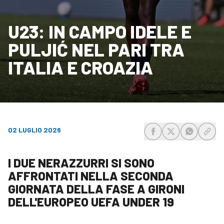
U23: IN CAMPO IDELE E
PULJIĆ NEL PARI TRA
ITALIA E CROAZIA
02 LUGLIO 2026
share-facebook
share-x
share-wh
share
I DUE NERAZZURRI SI SONO
AFFRONTATI NELLA SECONDA
GIORNATA DELLA FASE A GIRONI
DELL'EUROPEO UEFA UNDER 19