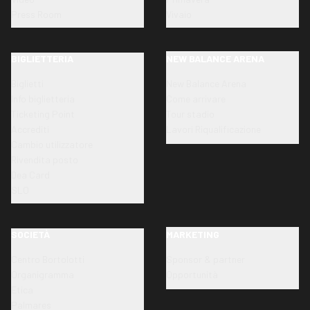
Press Room
Vivaio
BIGLIETTERIA
NEW BALANCE ARENA
Biglietti
New Balance Arena
Info biglietteria
Come arrivare
Ticketing Point
Tour stadio
Accrediti
Lavori Riqualificazione
Cambio utilizzatore
Rivendita posto
Dea Card
SLO
SOCIETÀ
MARKETING
Centro Bortolotti
Sponsor & partner
Organigramma
Opportunità
Etica
Palmares