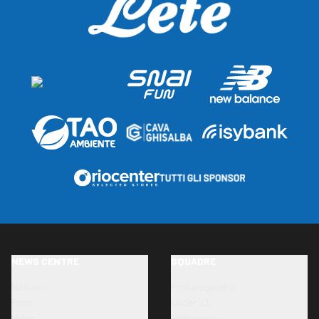
NEWS CENTRE
SQUADRE
Notizie
Prima squadra
Foto
Under 23
Video
Primavera