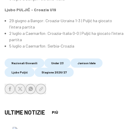
Ljubo PULJIĆ - Croazia U19
29 giugno a Bangor: Croazia-Ucraina 1-3 | Puljić ha giocato
l'intera partita
2 luglio a Caernarfon: Croazia-Italia 0-0 | Puljić ha giocato l'intera
partita
5 luglio a Caernarfon: Serbia-Croazia
Nazionali Giovanili
Under 23
Javison Idele
Ljubo Puljić
Stagione 2026/27
share-facebook
share-x
share-whatsapp
share-copy-link
ULTIME NOTIZIE
PIÙ