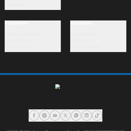
Privacy policy
ATALANTINI
ACCADEMIA
La Scuola allo Stadio
Football Camp
Neonati Atalantini
Scuola calcio
Atalanta Store
Corsi formazione
FACEBOOK
INSTAGRAM
YOUTUBE
X
WHATSAPP
LINKEDIN
TIKTOK