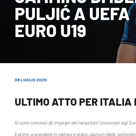
PULJIĆ A UEFA
EURO U19
08 LUGLIO 2026
ULTIMO ATTO PER ITALIA
Si sono conclusi gli impegni dei nerazzurri convocati agli Eu
Il primo a scendere in campo è stato Javison Idele, schierato d