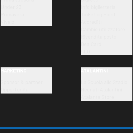
Under 23
Info biglietteria
Primavera
Ticketing Point
Vivaio
Accrediti
Cambio utilizzatore
Rivendita posto
Dea Card
SLO
MARKETING
ATALANTINI
Sponsor & partner
La Scuola allo Stadio
Opportunità
Neonati Atalantini
Atalanta Store