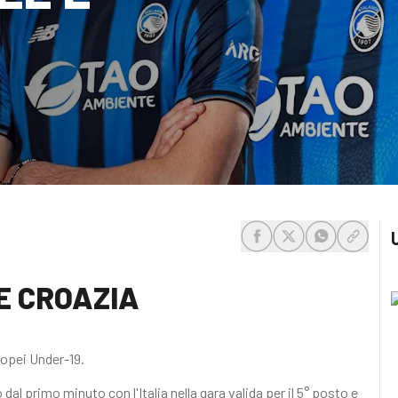
share-facebook
share-x
share-whats
share-c
 E CROAZIA
ropei Under-19.
al primo minuto con l'Italia nella gara valida per il 5° posto e