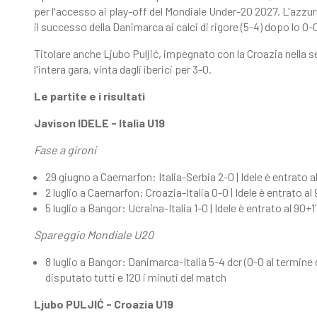
per l'accesso ai play-off del Mondiale Under-20 2027. L'azzurr
il successo della Danimarca ai calci di rigore (5-4) dopo lo 
Titolare anche Ljubo Puljić, impegnato con la Croazia nella s
l'intera gara, vinta dagli iberici per 3-0.
Le partite e i risultati
Javison IDELE - Italia U19
Fase a gironi
29 giugno a Caernarfon: Italia-Serbia 2-0 | Idele è entrato al
2 luglio a Caernarfon: Croazia-Italia 0-0 | Idele è entrato al
5 luglio a Bangor: Ucraina-Italia 1-0 | Idele è entrato al 90+1'
Spareggio Mondiale U20
8 luglio a Bangor: Danimarca-Italia 5-4 dcr (0-0 al termine 
disputato tutti e 120 i minuti del match
Ljubo PULJIĆ - Croazia U19