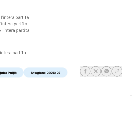
l'intera partita
l'intera partita
 l'intera partita
intera partita
jubo Puljić
Stagione 2026/27
share-facebook
share-x
share-whats
share-c