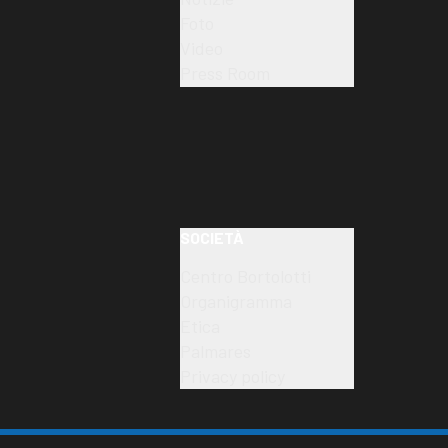
Foto
Video
Press Room
SOCIETÀ
Centro Bortolotti
Organigramma
Etica
Palmares
Privacy policy