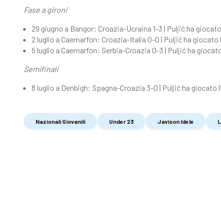
Fase a gironi
29 giugno a Bangor: Croazia-Ucraina 1-3 | Puljić ha giocato 
2 luglio a Caernarfon: Croazia-Italia 0-0 | Puljić ha giocato 
5 luglio a Caernarfon: Serbia-Croazia 0-3 | Puljić ha giocato
Semifinali
8 luglio a Denbigh: Spagna-Croazia 3-0 | Puljić ha giocato l’
Nazionali Giovanili
Under 23
Javison Idele
L