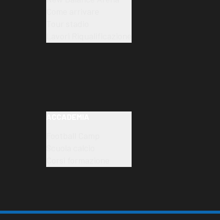
Come arrivare
Tour stadio
Lavori Riqualificazione
ACCADEMIA
Football Camp
Scuola calcio
Corsi formazione