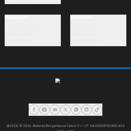
ATALANTINI
ACCADEMIA
La Scuola allo Stadio
Football Camp
Neonati Atalantini
Scuola calcio
Atalanta Store
Corsi formazione
FACEBOOK
INSTAGRAM
YOUTUBE
X
WHATSAPP
LINKEDIN
TIKTOK
@2026,
© 2024. Atalanta Bergamasca Calcio S.r.l. | P. IVA 00699780169 | AS2