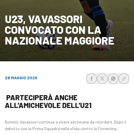
U23, VAVASSORI
CONVOCATO CON LA
NAZIONALE MAGGIORE
28 MAGGIO 2026
share-facebook
share-x
share-wh
share
PARTECIPERÀ ANCHE
ALL’AMICHEVOLE DELL’U21
Dominic Vavassori continua a vivere settimane da ricordare. Dopo il
debutto con la Prima Squadra nella sfida contro la Fiorentina,