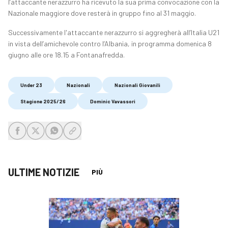
l’attaccante nerazzurro ha ricevuto la sua prima convocazione con la
Nazionale maggiore dove resterà in gruppo fino al 31 maggio.
Successivamente l'attaccante nerazzurro si aggregherà all’Italia U21
in vista dell’amichevole contro l’Albania, in programma domenica 8
giugno alle ore 18.15 a Fontanafredda.
Under 23
Nazionali
Nazionali Giovanili
Stagione 2025/26
Dominic Vavassori
share-facebook
share-x
share-whatsapp
share-copy-link
ULTIME NOTIZIE
PIÙ