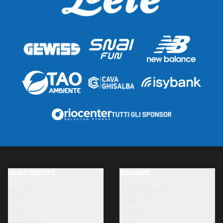
NEWS CENTRE
SQUADRE
Notizie
Prima squadra
Foto
Under 23
Video
Primavera