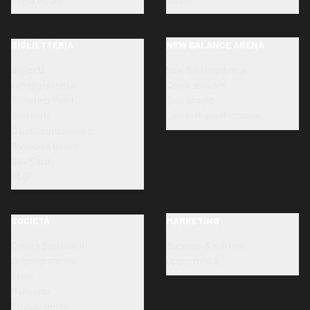
Press Room
Vivaio
BIGLIETTERIA
NEW BALANCE ARENA
Biglietti
New Balance Arena
Info biglietteria
Come arrivare
Ticketing Point
Tour stadio
Accrediti
Lavori Riqualificazione
Cambio utilizzatore
Rivendita posto
Dea Card
SLO
SOCIETÀ
MARKETING
Centro Bortolotti
Sponsor & partner
Organigramma
Opportunità
Etica
Palmares
Privacy policy