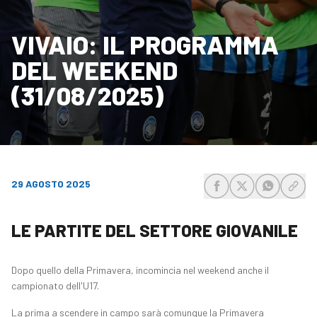
VIVAIO: IL PROGRAMMA
DEL WEEKEND
(31/08/2025)
29 AGOSTO 2025
share-facebook
share-x
share-wh
share
LE PARTITE DEL SETTORE GIOVANILE
Dopo quello della Primavera, incomincia nel weekend anche il
campionato dell'U17.
La prima a scendere in campo sarà comunque la Primavera