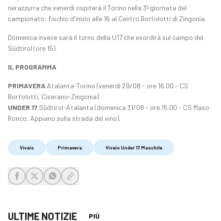
nerazzurra che venerdì ospiterà il Torino nella 3ª giornata del
campionato: fischio d'inizio alle 16 al Centro Bortolotti di Zingonia.
Domenica invece sarà il turno della U17 che esordirà sul campo del
Südtirol (ore 15).
IL PROGRAMMA
PRIMAVERA
Atalanta-Torino (venerdì 29/08 - ore 16.00 - CS
Bortolotti, Ciserano-Zingonia).
UNDER 17
Südtirol-Atalanta (domenica 31/08 - ore 15.00 - CS Maso
Ronco, Appiano sulla strada del vino).
Vivaio
Primavera
Vivaio Under 17 Maschile
share-facebook
share-x
share-whatsapp
share-copy-link
ULTIME NOTIZIE
PIÙ