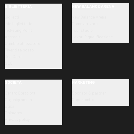
BIGLIETTERIA
NEW BALANCE ARENA
Biglietti
New Balance Arena
Info biglietteria
Come arrivare
Ticketing Point
Tour stadio
Accrediti
Lavori Riqualificazione
Cambio utilizzatore
Rivendita posto
Dea Card
SLO
SOCIETÀ
MARKETING
Centro Bortolotti
Sponsor & partner
Organigramma
Opportunità
Etica
Palmares
Privacy policy