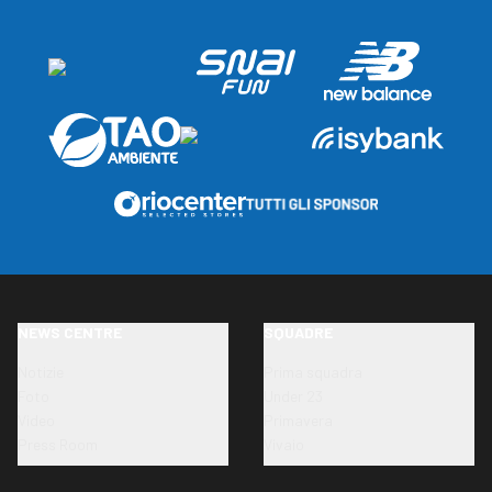
NEWS CENTRE
SQUADRE
Notizie
Prima squadra
Foto
Under 23
Video
Primavera
Press Room
Vivaio