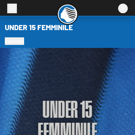
UNDER 15 FEMMINILE
SQUADRA