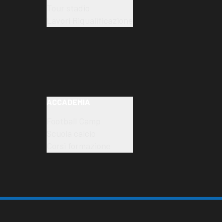
Tour stadio
Lavori Riqualificazione
ACCADEMIA
Football Camp
Scuola calcio
Corsi formazione