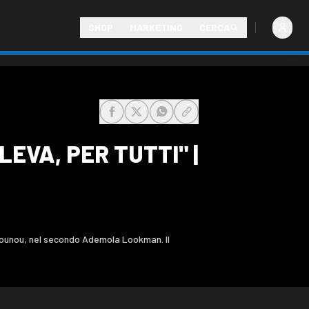
SHOP
MARKETING
CERCA
share-facebook
share-x
share-whatsapp
share-copy-link
LEVA, PER TUTTI" |
ssounou, nel secondo Ademola Lookman. Il