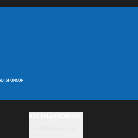
NEW BALANCE ARENA
New Balance Arena
Come arrivare