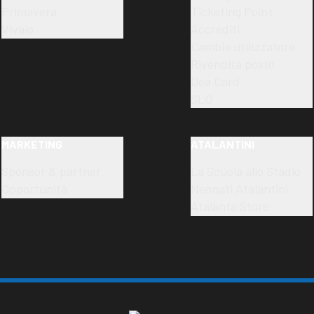
Primavera
Ticketing Point
Vivaio
Accrediti
Cambio utilizzatore
Rivendita posto
Dea Card
SLO
MARKETING
ATALANTINI
Sponsor & partner
La Scuola allo Stadio
Opportunità
Neonati Atalantini
Atalanta Store