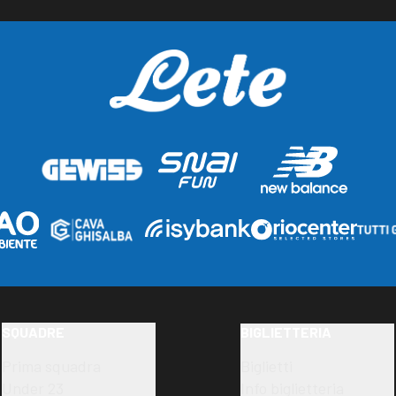
SQUADRE
BIGLIETTERIA
Prima squadra
Biglietti
Under 23
Info biglietteria