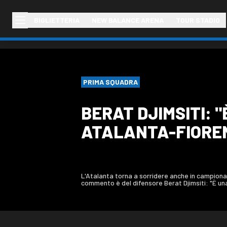
BIGLIETTERIA
NEW BALANCE ARENA
TOUR STADIO
PRIMA SQUADRA
BERAT DJIMSITI: "
ATALANTA-FIOREN
L'Atalanta torna a sorridere anche in campion
commento è del difensore Berat Djimsiti: "È una b