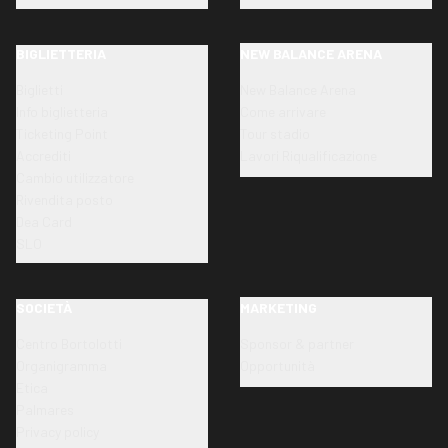
BIGLIETTERIA
NEW BALANCE ARENA
Biglietti
New Balance Arena
Info biglietteria
Come arrivare
Ticketing Point
Tour stadio
Accrediti
Lavori Riqualificazione
Cambio utilizzatore
Rivendita posto
Dea Card
SLO
SOCIETÀ
MARKETING
Centro Bortolotti
Sponsor & partner
Organigramma
Opportunità
Etica
Palmares
Privacy policy