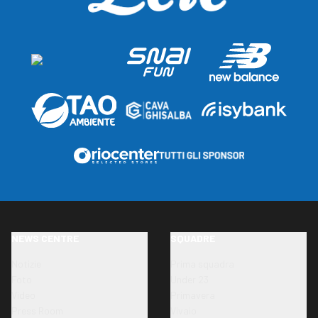
NEWS CENTRE
SQUADRE
Notizie
Prima squadra
Foto
Under 23
Video
Primavera
Press Room
Vivaio