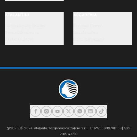
ATALANTINI
ACCADEMIA
La Scuola allo Stadio
Football Camp
Neonati Atalantini
Scuola calcio
Atalanta Store
Corsi formazione
FACEBOOK
INSTAGRAM
YOUTUBE
X
WHATSAPP
LINKEDIN
TIKTOK
@2026,
© 2024. Atalanta Bergamasca Calcio S.r.l. | P. IVA 00699780169 | AS2
2015.4.1710