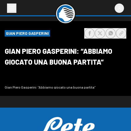
GIAN PIERO GASPERINI
share-facebook
share-x
share-wh
share
GIAN PIERO GASPERINI: “ABBIAMO
GIOCATO UNA BUONA PARTITA”
Gian Piero Gasperini: “Abbiamo giocato una buona partita”