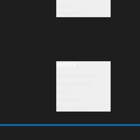
Video
Press Room
SOCIETÀ
Centro Bortolotti
Organigramma
Etica
Palmares
Privacy policy