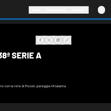
SHOP
MARKETING
CERCA
share-facebook
share-x
share-whatsapp
share-copy-link
38ª SERIE A
ato con la rete di Piccoli, pareggia l'Atalanta