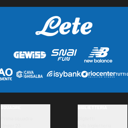
SQUADRE
BIGLIETTERIA
Prima squadra
Biglietti
Under 23
Info biglietteria