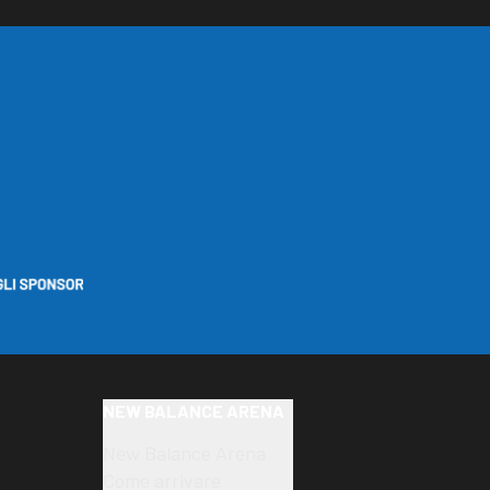
NEW BALANCE ARENA
New Balance Arena
Come arrivare