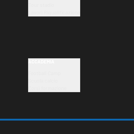
Tour stadio
Lavori Riqualificazione
ACCADEMIA
Football Camp
Scuola calcio
Corsi formazione