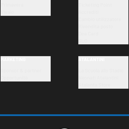
Primavera
Ticketing Point
Vivaio
Accrediti
Cambio utilizzatore
Rivendita posto
Dea Card
SLO
MARKETING
ATALANTINI
Sponsor & partner
La Scuola allo Stadio
Opportunità
Neonati Atalantini
Atalanta Store