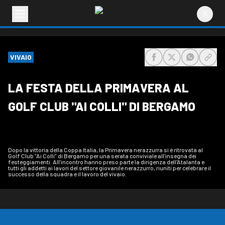
VIVAIO
share-facebook
share-x
share-wh
share
LA FESTA DELLA PRIMAVERA AL
GOLF CLUB "AI COLLI" DI BERGAMO
Dopo la vittoria della Coppa Italia, la Primavera nerazzurra si è ritrovata al
Golf Club “Ai Colli” di Bergamo per una serata conviviale all’insegna dei
festeggiamenti. All’incontro hanno preso parte la dirigenza dell'Atalanta e
tutti gli addetti ai lavori del settore giovanile nerazzurro, riuniti per celebrare il
successo della squadra e il lavoro del vivaio.