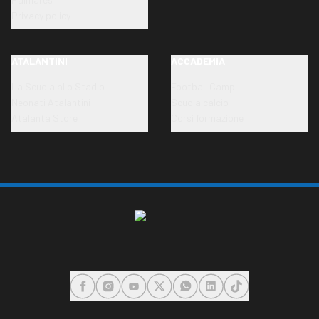
Privacy policy
ATALANTINI
ACCADEMIA
La Scuola allo Stadio
Football Camp
Neonati Atalantini
Scuola calcio
Atalanta Store
Corsi formazione
FACEBOOK
INSTAGRAM
YOUTUBE
X
WHATSAPP
LINKEDIN
TIKTOK