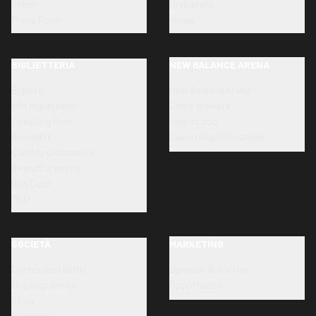
Video
Primavera
Press Room
Vivaio
BIGLIETTERIA
NEW BALANCE ARENA
Biglietti
New Balance Arena
Info biglietteria
Come arrivare
Ticketing Point
Tour stadio
Accrediti
Lavori Riqualificazione
Cambio utilizzatore
Rivendita posto
Dea Card
SLO
SOCIETÀ
MARKETING
Centro Bortolotti
Sponsor & partner
Organigramma
Opportunità
Etica
Palmares