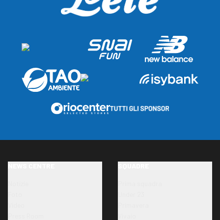
NEWS CENTRE
SQUADRE
Notizie
Prima squadra
Foto
Under 23
Video
Primavera
Press Room
Vivaio