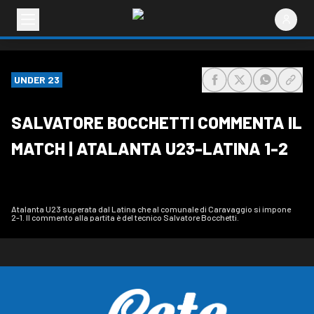
UNDER 23
share-facebook
share-x
share-wh
share
SALVATORE BOCCHETTI COMMENTA IL
MATCH | ATALANTA U23-LATINA 1-2
Atalanta U23 superata dal Latina che al comunale di Caravaggio si impone
2-1. Il commento alla partita è del tecnico Salvatore Bocchetti.