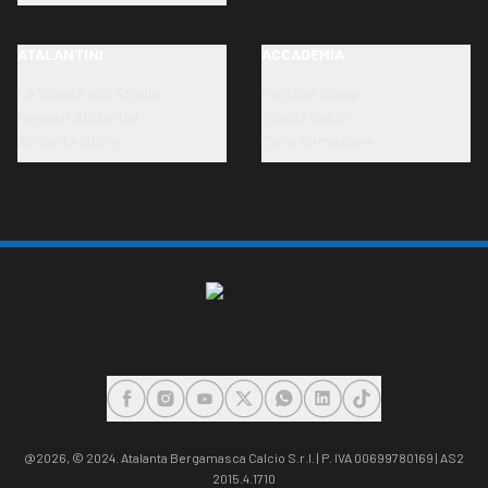
ATALANTINI
ACCADEMIA
La Scuola allo Stadio
Football Camp
Neonati Atalantini
Scuola calcio
Atalanta Store
Corsi formazione
FACEBOOK
INSTAGRAM
YOUTUBE
X
WHATSAPP
LINKEDIN
TIKTOK
@2026,
© 2024. Atalanta Bergamasca Calcio S.r.l. | P. IVA 00699780169 | AS2
2015.4.1710