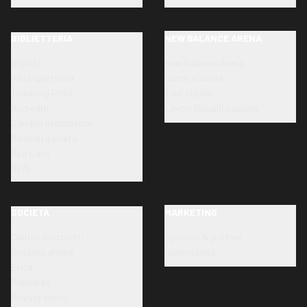
BIGLIETTERIA
NEW BALANCE ARENA
Biglietti
New Balance Arena
Info biglietteria
Come arrivare
Ticketing Point
Tour stadio
Accrediti
Lavori Riqualificazione
Cambio utilizzatore
Rivendita posto
Dea Card
SLO
SOCIETÀ
MARKETING
Centro Bortolotti
Sponsor & partner
Organigramma
Opportunità
Etica
Palmares
Privacy policy