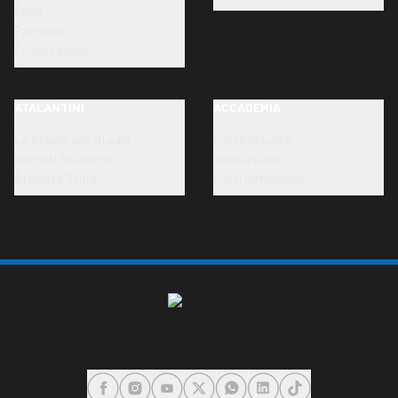
Etica
Palmares
Privacy policy
ATALANTINI
ACCADEMIA
La Scuola allo Stadio
Football Camp
Neonati Atalantini
Scuola calcio
Atalanta Store
Corsi formazione
FACEBOOK
INSTAGRAM
YOUTUBE
X
WHATSAPP
LINKEDIN
TIKTOK