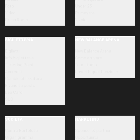
Foto
Under 23
Video
Primavera
Press Room
Vivaio
BIGLIETTERIA
NEW BALANCE ARENA
Biglietti
New Balance Arena
Info biglietteria
Come arrivare
Ticketing Point
Tour stadio
Accrediti
Lavori Riqualificazione
Cambio utilizzatore
Rivendita posto
Dea Card
SLO
SOCIETÀ
MARKETING
Centro Bortolotti
Sponsor & partner
Organigramma
Opportunità