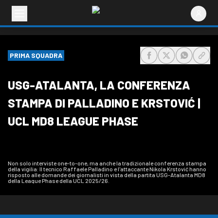
PRIMA SQUADRA
share-facebook
share-x
share-wh
share
USG-ATALANTA, LA CONFERENZA
STAMPA DI PALLADINO E KRSTOVIĆ |
UCL MD8 LEAGUE PHASE
Non solo interviste one-to-one, ma anche la tradizionale conferenza stampa
della vigilia: Il tecnico Raffaele Palladino e l'attaccante Nikola Krstović hanno
risposto alle domande dei giornalisti in vista della partita USG-Atalanta MD8
della League Phase della UCL 2025/26.