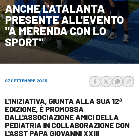
ANCHE L'ATALANTA
PRESENTE ALL'EVENTO
"A MERENDA CON LO
SPORT"
07 SETTEMBRE 2025
share-facebook
share-x
share-wh
share
L'INIZIATIVA, GIUNTA ALLA SUA 12ª
EDIZIONE, È PROMOSSA
DALL'ASSOCIAZIONE AMICI DELLA
PEDIATRIA IN COLLABORAZIONE CON
L'ASST PAPA GIOVANNI XXIII