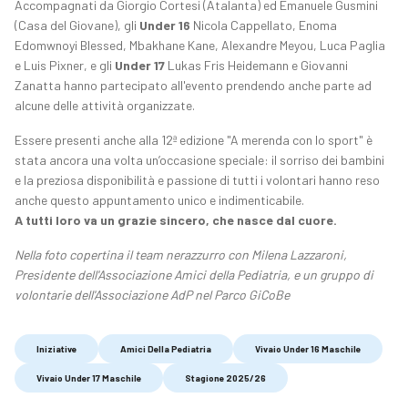
Accompagnati da Giorgio Cortesi (Atalanta) ed Emanuele Gusmini
(Casa del Giovane), gli
Under 16
Nicola Cappellato, Enoma
Edomwnoyi Blessed, Mbakhane Kane, Alexandre Meyou, Luca Paglia
e Luis Pixner, e gli
Under 17
Lukas Fris Heidemann e Giovanni
Zanatta hanno partecipato all'evento prendendo anche parte ad
alcune delle attività organizzate.
Essere presenti anche alla 12ª edizione "A merenda con lo sport" è
stata ancora una volta un’occasione speciale: il sorriso dei bambini
e la preziosa disponibilità e passione di tutti i volontari hanno reso
anche questo appuntamento unico e indimenticabile.
A tutti loro va un grazie sincero, che nasce dal cuore.
Nella foto copertina il team nerazzurro con Milena Lazzaroni,
Presidente dell'Associazione Amici della Pediatria, e un gruppo di
volontarie dell'Associazione AdP nel Parco GiCoBe
Iniziative
Amici Della Pediatria
Vivaio Under 16 Maschile
Vivaio Under 17 Maschile
Stagione 2025/26