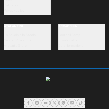
Palmares
Privacy policy
ATALANTINI
ACCADEMIA
La Scuola allo Stadio
Football Camp
Neonati Atalantini
Scuola calcio
Atalanta Store
Corsi formazione
FACEBOOK
INSTAGRAM
YOUTUBE
X
WHATSAPP
LINKEDIN
TIKTOK