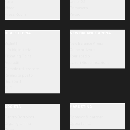
Foto
Under 23
Video
Primavera
Press Room
Vivaio
BIGLIETTERIA
NEW BALANCE ARENA
Biglietti
New Balance Arena
Info biglietteria
Come arrivare
Ticketing Point
Tour stadio
Accrediti
Lavori Riqualificazione
Cambio utilizzatore
Rivendita posto
Dea Card
SLO
SOCIETÀ
MARKETING
Centro Bortolotti
Sponsor & partner
Organigramma
Opportunità
Etica