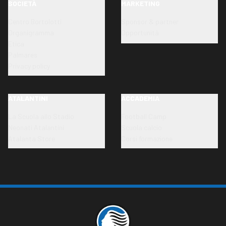
SOCIETÀ
MARKETING
Centro Bortolotti
Sponsor & partner
Organigramma
Opportunità
Etica
Palmares
Privacy policy
ATALANTINI
ACCADEMIA
La Scuola allo Stadio
Football Camp
Neonati Atalantini
Scuola calcio
Atalanta Store
Corsi formazione