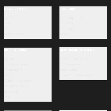
NEWS CENTRE
SQUADRE
Notizie
Prima squadra
Foto
Under 23
Video
Primavera
Press Room
Vivaio
BIGLIETTERIA
NEW BALANCE ARENA
Biglietti
New Balance Arena
Info biglietteria
Come arrivare
Ticketing Point
Tour stadio
Accrediti
Lavori Riqualificazione
Cambio utilizzatore
Rivendita posto
Dea Card
SLO