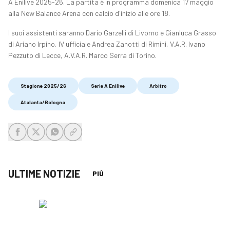
A Enilive 2025-26. La partita è in programma domenica 17 maggio
alla New Balance Arena con calcio d'inizio alle ore 18.
I suoi assistenti saranno Dario Garzelli di Livorno e Gianluca Grasso
di Ariano Irpino, IV ufficiale Andrea Zanotti di Rimini, V.A.R. Ivano
Pezzuto di Lecce, A.V.A.R. Marco Serra di Torino.
Stagione 2025/26
Serie A Enilive
Arbitro
Atalanta/Bologna
share-facebook
share-x
share-whatsapp
share-copy-link
ULTIME NOTIZIE
PIÙ