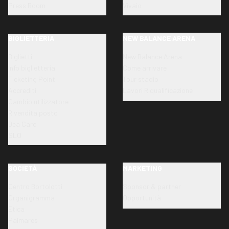
Press Room
Vivaio
BIGLIETTERIA
NEW BALANCE ARENA
Biglietti
New Balance Arena
Info biglietteria
Come arrivare
Ticketing Point
Tour stadio
Accrediti
Lavori Riqualificazione
Cambio utilizzatore
Rivendita posto
Dea Card
SLO
SOCIETÀ
MARKETING
Centro Bortolotti
Sponsor & partner
Organigramma
Opportunità
Etica
Palmares