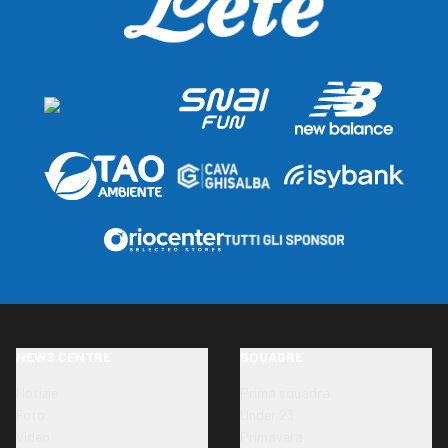
NEWS CENTRE
SQUADRE
Notizie
Prima squadra
Foto
Under 23
Video
Primavera