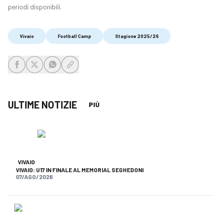
periodi disponibili.
Vivaio
Football Camp
Stagione 2025/26
share-facebook
share-x
share-whatsapp
share-copy-link
ULTIME NOTIZIE
PIÙ
VIVAIO
VIVAIO: U17 IN FINALE AL MEMORIAL SEGHEDONI
07/AGO/2026