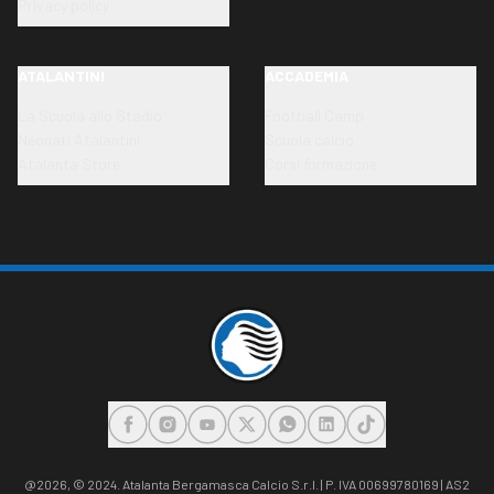
Privacy policy
ATALANTINI
ACCADEMIA
La Scuola allo Stadio
Football Camp
Neonati Atalantini
Scuola calcio
Atalanta Store
Corsi formazione
FACEBOOK
INSTAGRAM
YOUTUBE
X
WHATSAPP
LINKEDIN
TIKTOK
@2026,
© 2024. Atalanta Bergamasca Calcio S.r.l. | P. IVA 00699780169 | AS2