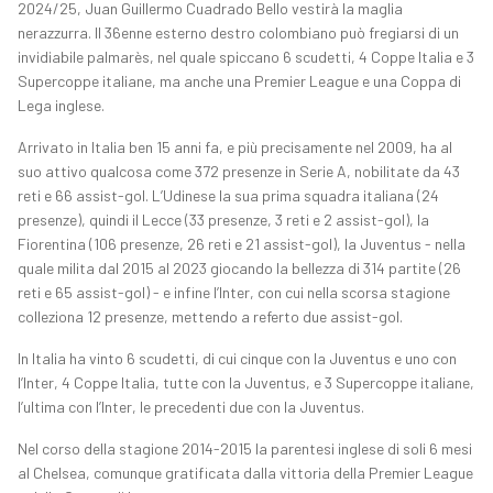
2024/25, Juan Guillermo Cuadrado Bello vestirà la maglia
nerazzurra. Il 36enne esterno destro colombiano può fregiarsi di un
invidiabile palmarès, nel quale spiccano 6 scudetti, 4 Coppe Italia e 3
Supercoppe italiane, ma anche una Premier League e una Coppa di
Lega inglese.
Arrivato in Italia ben 15 anni fa, e più precisamente nel 2009, ha al
suo attivo qualcosa come 372 presenze in Serie A, nobilitate da 43
reti e 66 assist-gol. L’Udinese la sua prima squadra italiana (24
presenze), quindi il Lecce (33 presenze, 3 reti e 2 assist-gol), la
Fiorentina (106 presenze, 26 reti e 21 assist-gol), la Juventus - nella
quale milita dal 2015 al 2023 giocando la bellezza di 314 partite (26
reti e 65 assist-gol) - e infine l’Inter, con cui nella scorsa stagione
colleziona 12 presenze, mettendo a referto due assist-gol.
In Italia ha vinto 6 scudetti, di cui cinque con la Juventus e uno con
l’Inter, 4 Coppe Italia, tutte con la Juventus, e 3 Supercoppe italiane,
l’ultima con l’Inter, le precedenti due con la Juventus.
Nel corso della stagione 2014-2015 la parentesi inglese di soli 6 mesi
al Chelsea, comunque gratificata dalla vittoria della Premier League