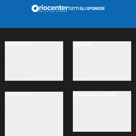
NEWS CENTRE
SQUADRE
Notizie
Prima squadra
Foto
Under 23
Video
Primavera
Press Room
Vivaio
BIGLIETTERIA
NEW BALANCE ARENA
Biglietti
New Balance Arena
Info biglietteria
Come arrivare
Ticketing Point
Tour stadio
Accrediti
Lavori Riqualificazione
Cambio utilizzatore