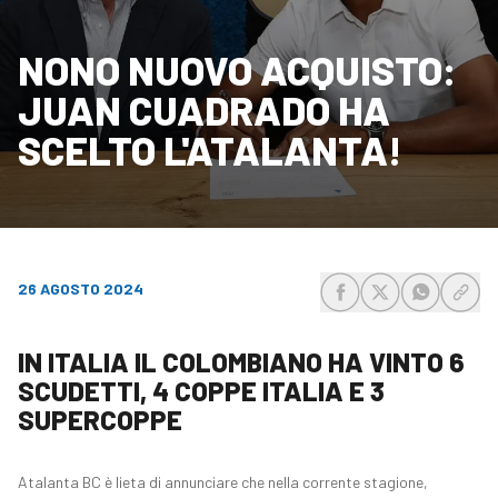
NONO NUOVO ACQUISTO:
JUAN CUADRADO HA
SCELTO L'ATALANTA!
26 AGOSTO 2024
share-facebook
share-x
share-wh
share
IN ITALIA IL COLOMBIANO HA VINTO 6
SCUDETTI, 4 COPPE ITALIA E 3
SUPERCOPPE
Atalanta BC è lieta di annunciare che nella corrente stagione,