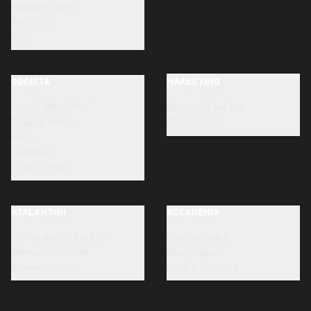
Rivendita posto
Dea Card
SLO
SOCIETÀ
MARKETING
Centro Bortolotti
Sponsor & partner
Organigramma
Opportunità
Etica
Palmares
Privacy policy
ATALANTINI
ACCADEMIA
La Scuola allo Stadio
Football Camp
Neonati Atalantini
Scuola calcio
Atalanta Store
Corsi formazione