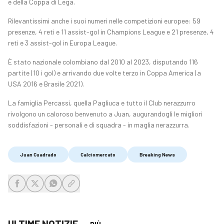
e della Coppa di Lega.
Rilevantissimi anche i suoi numeri nelle competizioni europee: 59
presenze, 4 reti e 11 assist-gol in Champions League e 21 presenze, 4
reti e 3 assist-gol in Europa League.
È stato nazionale colombiano dal 2010 al 2023, disputando 116
partite (10 i gol) e arrivando due volte terzo in Coppa America (a
USA 2016 e Brasile 2021).
La famiglia Percassi, quella Pagliuca e tutto il Club nerazzurro
rivolgono un caloroso benvenuto a Juan, augurandogli le migliori
soddisfazioni - personali e di squadra - in maglia nerazzurra.
Juan Cuadrado
Calciomercato
Breaking News
share-facebook
share-x
share-whatsapp
share-copy-link
PIÙ