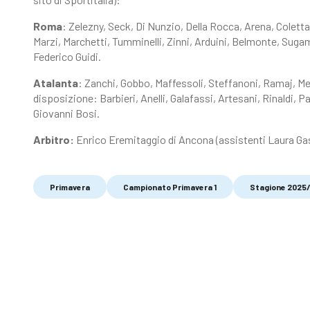
Roma
: Zelezny, Seck, Di Nunzio, Della Rocca, Arena, Colett
Marzi, Marchetti, Tumminelli, Zinni, Arduini, Belmonte, Sugam
Federico Guidi.
Atalanta
: Zanchi, Gobbo, Maffessoli, Steffanoni, Ramaj, Menc
disposizione: Barbieri, Anelli, Galafassi, Artesani, Rinaldi, 
Giovanni Bosi.
Arbitro:
Enrico Eremitaggio di Ancona (assistenti Laura Gasp
Primavera
Campionato Primavera 1
Stagione 2025