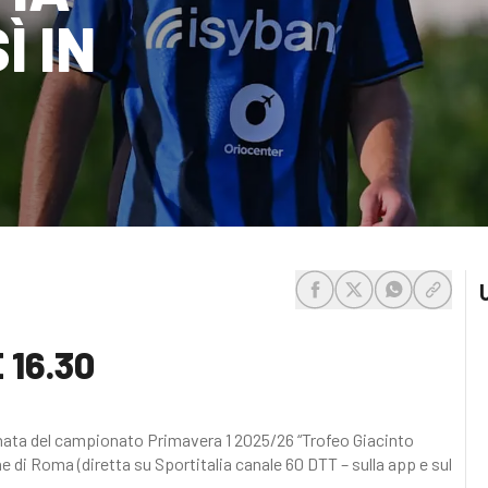
Ì IN
share-facebook
share-x
share-whats
share-c
 16.30
ornata del campionato Primavera 1 2025/26 “Trofeo Giacinto
e di Roma (diretta su Sportitalia canale 60 DTT – sulla app e sul