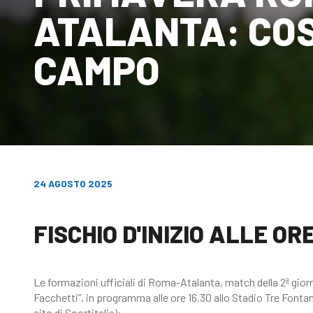
ATALANTA: COS
CAMPO
24 AGOSTO 2025
FISCHIO D'INIZIO ALLE ORE
Le formazioni ufficiali di Roma-Atalanta, match della 2ª gi
Facchetti”, in programma alle ore 16.30 allo Stadio Tre Fontan
sito di Sportitalia):