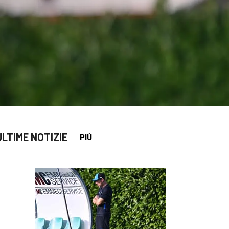
ULTIME NOTIZIE
PIÙ
app
opy-link