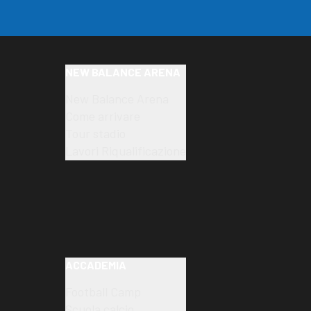
NEW BALANCE ARENA
New Balance Arena
Come arrivare
Tour stadio
Lavori Riqualificazione
ACCADEMIA
Football Camp
Scuola calcio