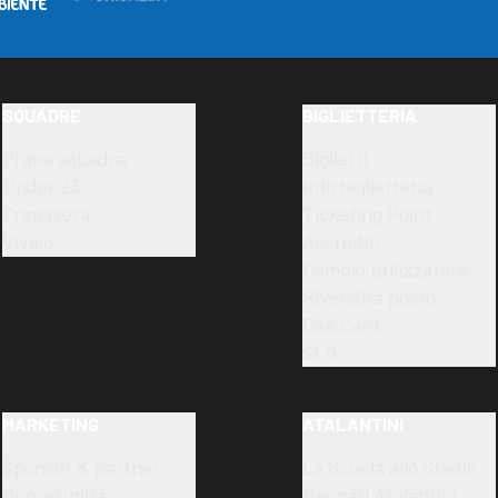
SQUADRE
BIGLIETTERIA
Prima squadra
Biglietti
Under 23
Info biglietteria
Primavera
Ticketing Point
Vivaio
Accrediti
Cambio utilizzatore
Rivendita posto
Dea Card
SLO
MARKETING
ATALANTINI
Sponsor & partner
La Scuola allo Stadio
Opportunità
Neonati Atalantini