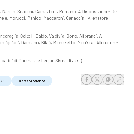
a, Nardin, Scacchi, Cama, Lulli, Romano. A Disposizione: De
ele, Morucci, Panico, Maccaroni, Carlaccini. Allenatore:
araglia, Cakolli, Baldo, Valdivia, Bono, Aliprandi. A
Parmiggiani, Damiano, Bilać, Michieletto, Mouisse. Allenatore:
arini di Macerata e Ledjan Skura di Jesi).
/26
Roma/Atalanta
share-facebook
share-x
share-whats
share-c