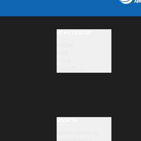
NEWS CENTRE
Notizie
Foto
Video
Press Room
SOCIETÀ
Centro Bortolotti
Organigramma