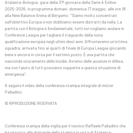
Atalanta-Bologna, gara della 37ª giornata della Serie A Enilive
2025-2026, in programma domani, domenica 17 maggio, alle ore 18
alla New Balance Arena di Bergamo: "Siamo molto concentrati
sull'obiettivo Europa e non dobbiamo essere distratti da nulla. La
partita con il Bologna è fondamentale, tutti noi vogliamo andare in
Conference League per tagliare il traguardo della nona
qualificazione europea negli ultimi dieci anni. Affronteremo un'ottima
squadra, arrivata fino ai quarti di finale di Europa League giocando
bene e ancora in corsa per il settimo posto. È una partita che
nasconde sicuramente delle insidie. Avremo delle assenze in difesa,
ma con l'aiuto di tutti possiamo sopperire a questa situazione di
emergenza".
A seguire il video della conferenza stampa integrale di mister
Palladino.
© RIPRODUZIONE RISERVATA
Conferenza stampa della vigilia per il tecnico Raffaele Palladino che
ha risposto alle domande della stampa in vista di Atalanta-