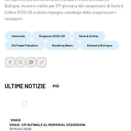
Bologna, incontro valido per 37ª giornata del campionato di Serie A
Enilive 2025/26 e ultimo impegno casalingo della stagione per i
nerazzurri.
Interviste
Stagione 2025/26
Serie A Enilive
Raffaele Palladino
Breaking News
Atalanta/Bologna
share-facebook
share-x
share-whatsapp
share-copy-link
ULTIME NOTIZIE
PIÙ
VIVAIO
VIVAIO: U17 IN FINALE AL MEMORIAL SEGHEDONI
07/AGO/2026