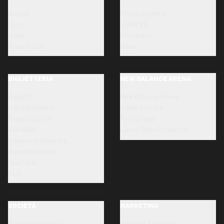
Notizie
Prima squadra
Foto
Under 23
Video
Primavera
Press Room
Vivaio
BIGLIETTERIA
NEW BALANCE ARENA
Biglietti
New Balance Arena
Info biglietteria
Come arrivare
Ticketing Point
Tour stadio
Accrediti
Lavori Riqualificazione
Cambio utilizzatore
Rivendita posto
Dea Card
SLO
SOCIETÀ
MARKETING
Centro Bortolotti
Sponsor & partner