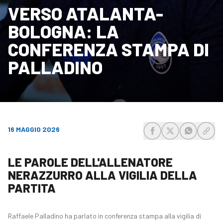
VERSO ATALANTA-
BOLOGNA: LA
CONFERENZA STAMPA DI
PALLADINO
16 MAGGIO 2026
share-facebook
share-x
share-wh
share
LE PAROLE DELL'ALLENATORE
NERAZZURRO ALLA VIGILIA DELLA
PARTITA
Raffaele Palladino ha parlato in conferenza stampa alla vigilia di