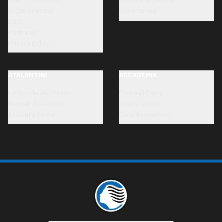
Organigramma
Opportunità
Etica
Palmares
Privacy policy
ATALANTINI
ACCADEMIA
La Scuola allo Stadio
Football Camp
Neonati Atalantini
Scuola calcio
Atalanta Store
Corsi formazione