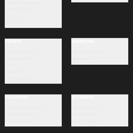
Cambio utilizzatore
Rivendita posto
Dea Card
SLO
SOCIETÀ
MARKETING
Centro Bortolotti
Sponsor & partner
Organigramma
Opportunità
Etica
Palmares
Privacy policy
ATALANTINI
ACCADEMIA
La Scuola allo Stadio
Football Camp
Neonati Atalantini
Scuola calcio
Atalanta Store
Corsi formazione