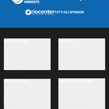
NEWS CENTRE
SQUADRE
Notizie
Prima squadra
Foto
Under 23
Video
Primavera
Press Room
Vivaio
BIGLIETTERIA
NEW BALANCE ARENA
Biglietti
New Balance Arena
Info biglietteria
Come arrivare
Ticketing Point
Tour stadio
Accrediti
Lavori Riqualificazione